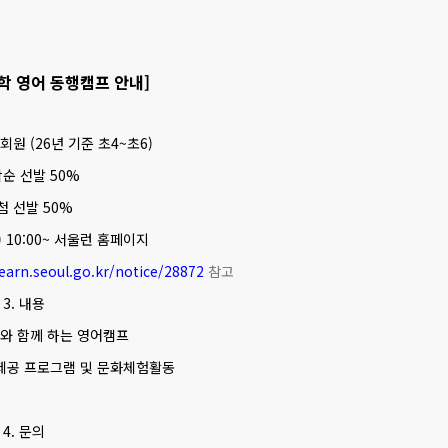
학 영어 동행캠프 안내]
정회원 (26년 기준 초4~초6)
착순 선발 50%
추첨 선발 50%
월) 10:00~ 서울런 홈페이지
learn.seoul.go.kr/notice/28872
참고
3. 내용
사와 함께 하는 영어캠프
제공 프로그램 및 문화체험활동
4. 문의