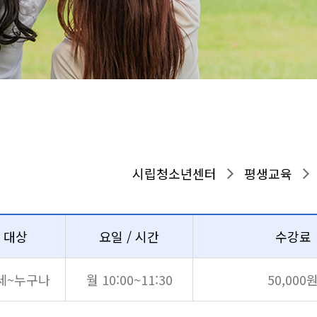
시립청소년센터
평생교육
강좌시간표
대상
요일 / 시간
수강료
4세~누구나
월 10:00~11:30
50,000