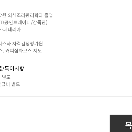
대학원 외식조리관리학과 졸업
 AST(공인트레이너/감독관)
 카페테리아
바리스타 자격검정평가원
 코스, 커피심화코스 지도
비물/특이사항
 별도
발급비 별도
목