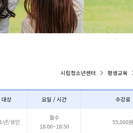
시립청소년센터
평생교육
강좌시간표
대상
요일 / 시간
수강료
월수
소년/성인
55,000
18:00~18:50