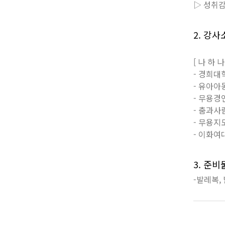
▷ 성취감
2. 강사
[ 나 하 나
- 경희대
- 유아
- 무용경
- 춤과사
- 무용지
- 이화
3. 준
-발레복,