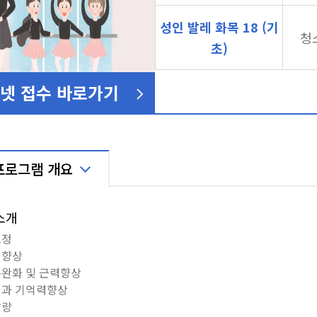
성인 발레 화목 18 (기
청
초)
넷 접수 바로가기
프로그램 개요
소개
교정
성향상
통완화 및 근력향상
력과 기억력향상
감량