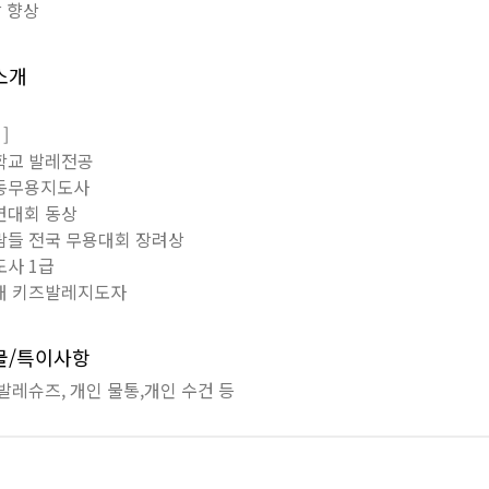
 향상
소개
 ]
학교 발레전공
아동무용지도사
연대회 동상
람들 전국 무용대회 장려상
도사 1급
여대 키즈발레지도자
비물/특이사항
 발레슈즈, 개인 물통,개인 수건 등